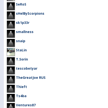
SeRoS
sHelByScorpions
sk1p33r
smallness
snaip
StaLin
T.Sorin
tescobetyar
TheGreatJoe RUS
Thieft
Ts4ba
Ventures87