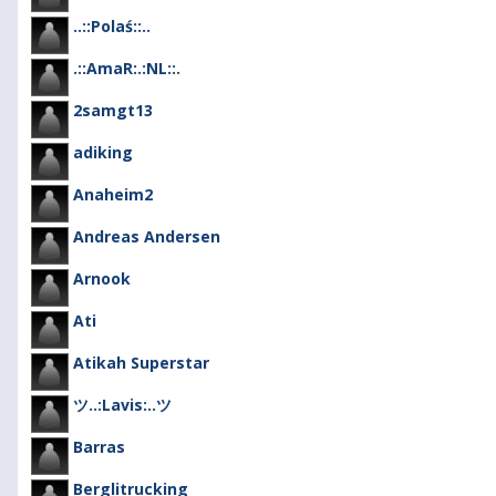
..::Polaś::..
.::AmaR:.:NL::.
2samgt13
adiking
Anaheim2
Andreas Andersen
Arnook
Ati
Atikah Superstar
ツ..:Lavis:..ツ
Barras
Berglitrucking