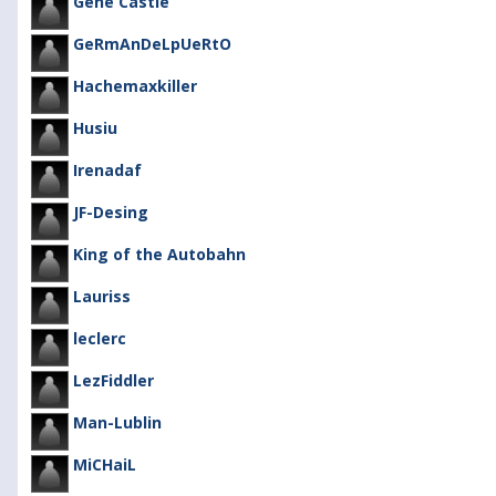
Gene Castle
GeRmAnDeLpUeRtO
Hachemaxkiller
Husiu
Irenadaf
JF-Desing
King of the Autobahn
Lauriss
leclerc
LezFiddler
Man-Lublin
MiCHaiL