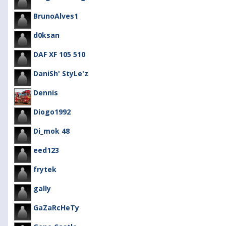
BrunoAlves1
d0ksan
DAF XF 105 510
DaniSh' StyLe'z
Dennis
Diogo1992
Di_mok 48
eed123
frytek
gally
GaZaRcHeTy