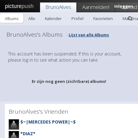
picture
push
BrunoAlves
Aanmelden!
Inloggen
Upload
Albums
Alle
Kalender
Profiel
Favorieten
Mail Br
BrunoAlves's Albums
Lijst van alle Albums
-
This account has been suspended. If this is your account,
please log in to see what action you can take.
Er zijn nog geen (zichtbare) albums!
BrunoAlves's Vrienden
$~|MERCEDES POWER|~$
*DIAZ*